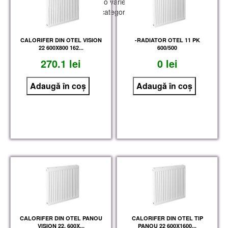
care le oferim, vei găsi o varietate de echipamente și
accesorii, în diferite categorii, aferente proiectului
tău.
-RADIATOR OTEL 11 PK
CALORIFER DIN OTEL VISION
600/500
22 600X800 162...
0 lei
270.1 lei
CALORIFER DIN OTEL PANOU
CALORIFER DIN OTEL TIP
VISION 22, 600X...
PANOU 22 600X1600...