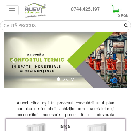
0744.425.197
Search
0 RON
Previous
Next
Atunci când ești în procesul executării unui plan
complex de instalații, achiziționarea materialelor și
accesoriilor necesare poate fi o adevărată
provocare.
La Alev Interiors, pe lângă serviciile complete pe