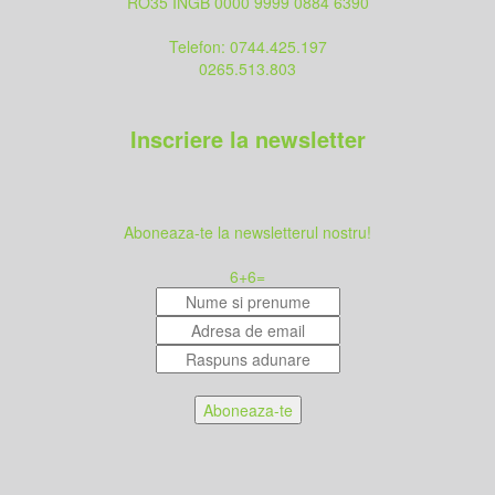
RO35 INGB 0000 9999 0884 6390
Telefon: 0744.425.197
0265.513.803
Inscriere la newsletter
Aboneaza-te la newsletterul nostru!
6
+
6
=