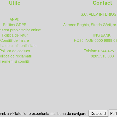
Utile
Contact
S.C. ALEV INTERIOS
ANPC
Politica GDPR
Adresa: Reghin, Strada Gării, nr
onarea problemelor online
Politica de retur
ING BANK:
Conditii de livrare
RO35 INGB 0000 9999 0
tica de confidentialitate
Politica de cookies
Telefon: 0744.425.
olitica de reclamatii
0265.513.803
Termeni si conditii
urniza vizitatorilor o experienta mai buna de navigare.
De acord
Poli
© Copyright 2026