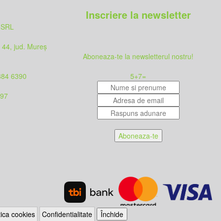
Inscriere la newsletter
 SRL
. 44, jud. Mureș
Aboneaza-te la newsletterul nostru!
884 6390
5
+
7
=
197
tica cookies
Confidentialitate
Închide