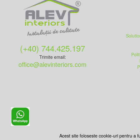
Soluti
(+40) 744.425.197
Poli
Trimite email:
office@alevinteriors.com
P
Acest site foloseste cookie-uri pentru a f