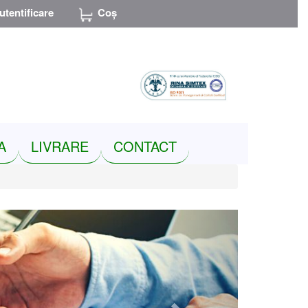
utentificare
Coș
RON
A
LIVRARE
CONTACT
Next