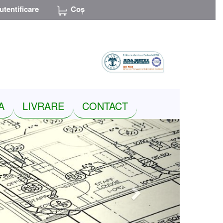
utentificare
Coș
RON
A
LIVRARE
CONTACT
Next