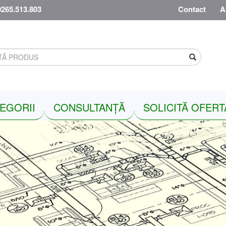
0265.513.803
Contact
A
Search
EGORII
CONSULTANȚĂ
SOLICITĂ OFERT