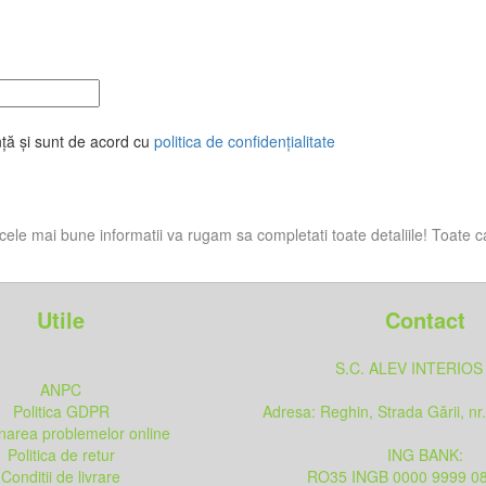
nță și sunt de acord cu
politica de confidențialitate
i cele mai bune informatii va rugam sa completati toate detaliile! Toate c
Utile
Contact
S.C. ALEV INTERIOS
ANPC
Politica GDPR
Adresa: Reghin, Strada Gării, nr
onarea problemelor online
Politica de retur
ING BANK:
Conditii de livrare
RO35 INGB 0000 9999 0