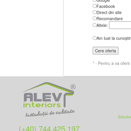
Google
Facebook
Direct din site
Recomandare
Altele:
Am luat la cunoști
* - Pentru a va oferi
Soluti
(+40) 744.425.197