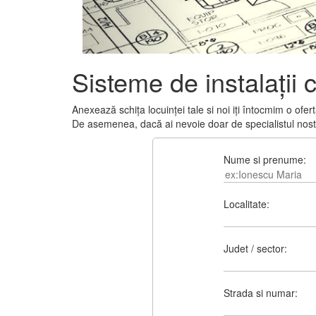
Sisteme de instalații
Anexează schița locuinței tale si noi iți întocmim o ofe
De asemenea, dacă ai nevoie doar de specialistul nostru
Nume si prenume:
Localitate:
Judet / sector:
Strada si numar: