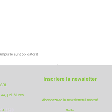
ampurile sunt obligatorii!
Inscriere la newsletter
 SRL
. 44, jud. Mureș
Aboneaza-te la newsletterul nostru!
884 6390
8
+
3
=