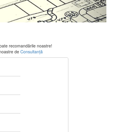
 toate recomandările noastre!
e noastre de
Consultanță