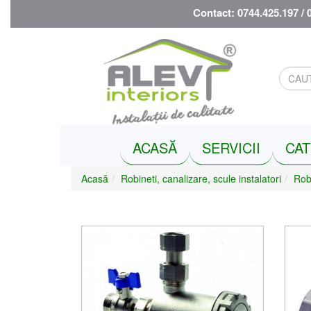
Contact: 0744.425.197 / 
ACASĂ
SERVICII
CAT
Acasă
Robineti, canalizare, scule instalatori
Robi