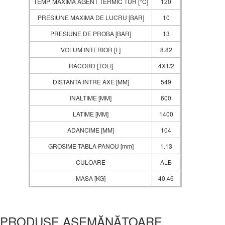
TEMP. MAXIMA AGENT TERMIC TUR [°C]
120
PRESIUNE MAXIMA DE LUCRU [BAR]
10
PRESIUNE DE PROBA [BAR]
13
VOLUM INTERIOR [L]
8.82
RACORD [TOLI]
4X1/2
DISTANTA INTRE AXE [MM]
549
INALTIME [MM]
600
LATIME [MM]
1400
ADANCIME [MM]
104
GROSIME TABLA PANOU [mm]
1.13
CULOARE
ALB
MASA [KG]
40.46
PRODUSE ASEMĂNĂTOARE