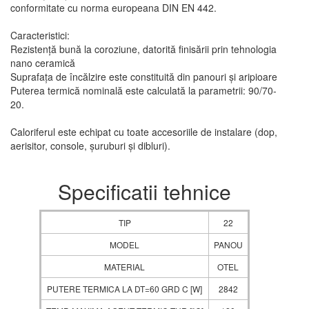
conformitate cu norma europeana DIN EN 442.
Caracteristici:
Rezistență bună la coroziune, datorită finisării prin tehnologia
nano ceramică
Suprafața de încălzire este constituită din panouri și aripioare
Puterea termică nominală este calculată la parametrii: 90/70-
20.
Caloriferul este echipat cu toate accesoriile de instalare (dop,
aerisitor, console, șuruburi și dibluri).
Specificatii tehnice
TIP
22
MODEL
PANOU
MATERIAL
OTEL
PUTERE TERMICA LA DT=60 GRD C [W]
2842